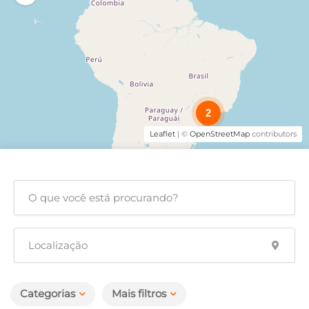
2
Leaflet
| ©
OpenStreetMap
contributors
Categorias
Mais filtros