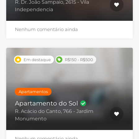
R. Dr. João Sampaio, 2615 - Vila
Independencia
Nenhum comentário ainda
Em destaque
R$150 - R$500
Apartamentos
Apartamento do Sol
R. Acácio do Canto, 766 - Jardim
Monumento
Nenhum comentário ainda