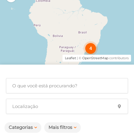
4
Leaflet
| ©
OpenStreetMap
contributors
Categorias
Mais filtros