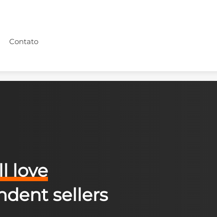
Contato
l love
dent sellers