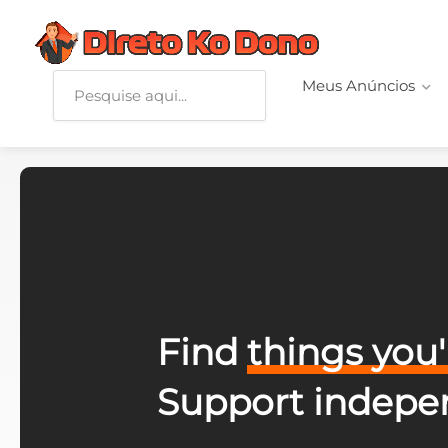
Meus Anúncios
Find
things you'l
Support indepen