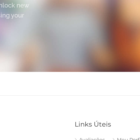
unlock new
sing your
Links Úteis
Avaliações
Meu Perfi