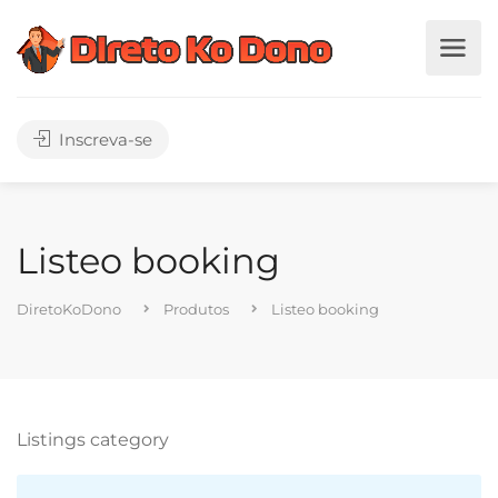
Inscreva-se
Listeo booking
DiretoKoDono
Produtos
Listeo booking
Listings category